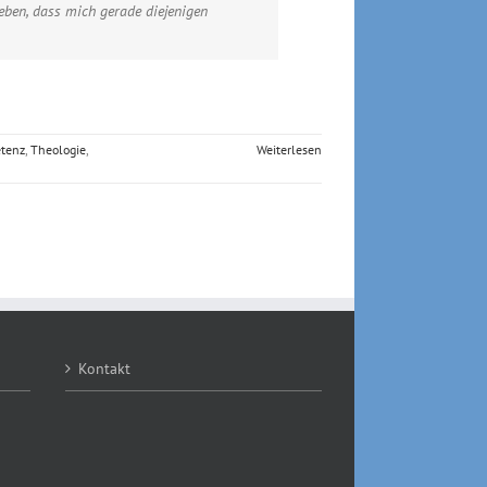
geben, dass mich gerade diejenigen
etenz
,
Theologie
,
Weiterlesen
Kontakt