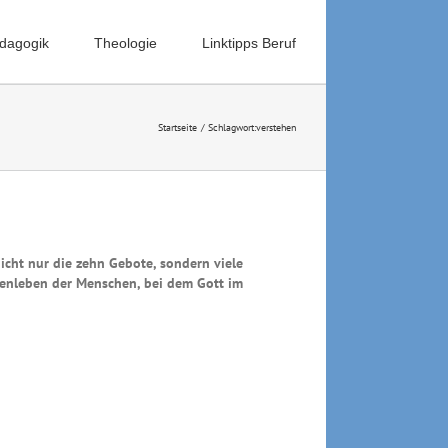
ädagogik
Theologie
Linktipps Beruf
Startseite
Schlagwort:
verstehen
icht nur die zehn Gebote, sondern viele
menleben der Menschen, bei dem Gott im