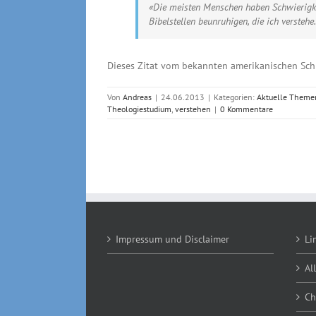
«Die meisten Menschen haben Schwierigkeit
Bibelstellen beunruhigen, die ich verstehe
Dieses Zitat vom bekannten amerikanischen Schri
Von
Andreas
|
24.06.2013
|
Kategorien:
Aktuelle Theme
Theologiestudium
,
verstehen
|
0 Kommentare
Impressum und Disclaimer
Li
Al
Ch