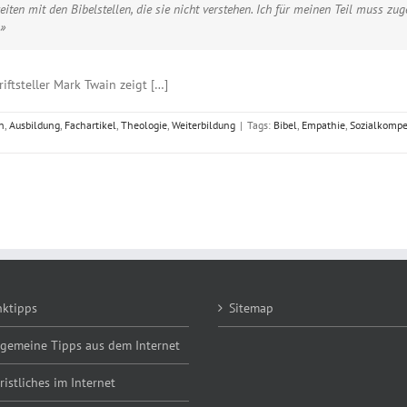
en mit den Bibelstellen, die sie nicht verstehen. Ich für meinen Teil muss zu
.»
ftsteller Mark Twain zeigt […]
n
,
Ausbildung
,
Fachartikel
,
Theologie
,
Weiterbildung
|
Tags:
Bibel
,
Empathie
,
Sozialkomp
nktipps
Sitemap
lgemeine Tipps aus dem Internet
ristliches im Internet