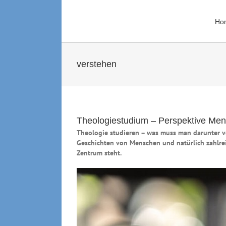
Zum
Inhalt
Ho
springen
verstehen
Theologiestudium – Perspektive Mens
Theologie studieren – was muss man darunter ve
Geschichten von Menschen und natürlich zahlrei
Zentrum steht.