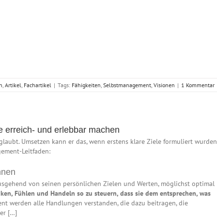
n
,
Artikel
,
Fachartikel
|
Tags:
Fähigkeiten
,
Selbstmanagement
,
Visionen
|
1 Kommentar
e erreich- und erlebbar machen
t glaubt. Umsetzen kann er das, wenn erstens klare Ziele formuliert wurde
gement-Leitfaden:
nnen
 ausgehend von seinen persönlichen Zielen und Werten, möglichst optimal
enken, Fühlen und Handeln so zu steuern, dass sie dem entsprechen, was
t werden alle Handlungen verstanden, die dazu beitragen, die
er […]