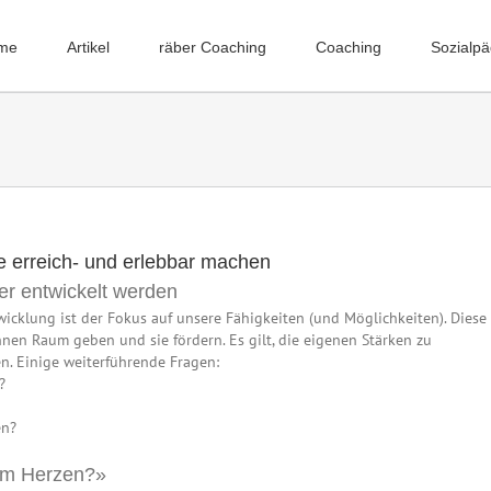
me
Artikel
räber Coaching
Coaching
Sozialp
e erreich- und erlebbar machen
er entwickelt werden
wicklung ist der Fokus auf unsere Fähigkeiten (und Möglichkeiten). Diese
hnen Raum geben und sie fördern. Es gilt, die eigenen Stärken zu
n. Einige weiterführende Fragen:
?
en?
zem Herzen?»